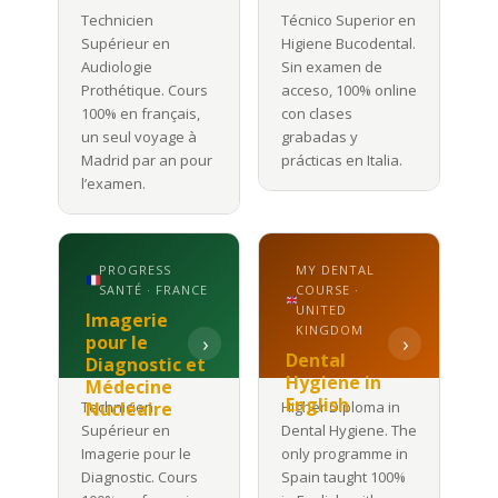
Technicien
Técnico Superior en
Supérieur en
Higiene Bucodental.
Audiologie
Sin examen de
Prothétique. Cours
acceso, 100% online
100% en français,
con clases
un seul voyage à
grabadas y
Madrid par an pour
prácticas en Italia.
l’examen.
PROGRESS
MY DENTAL
SANTÉ · FRANCE
COURSE ·
UNITED
Imagerie
KINGDOM
pour le
›
›
Dental
Diagnostic et
Hygiene in
Médecine
English
Technicien
Nucléaire
Higher Diploma in
Supérieur en
Dental Hygiene. The
Imagerie pour le
only programme in
Diagnostic. Cours
Spain taught 100%